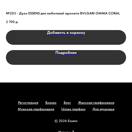
№203 - Духи ESSENS для любителей аромата BVLGARI OMNIA CORAL
№11
2 700
р.
2 6
Добавить в корзину
Подробнее
Регистрация
Бизнес
Блог
Женская прафюмерия
Мужская парфюмерия
Unisex парфюм
Для здоровья
© 2026 Essens