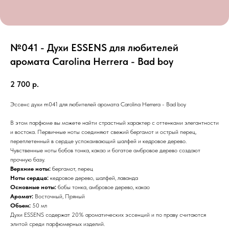
№041 - Духи ESSENS для любителей
аромата Carolina Herrera - Bad boy
2 700
р.
Эссенс духи m041 для любителей аромата Carolina Herrera - Bad boy
В этом парфюме вы можете найти страстный характер с оттенками элегантности
и востока. Первичные ноты соединяют свежий бергамот и острый перец,
переплетенный в сердце успокаивающий шалфей и кедровое дерево.
Чувственные ноты бобов тонка, какао и богатое амбровое дерево создают
прочную базу.
Верхние ноты:
бергамот, перец
Ноты сердца:
кедровое дерево, шалфей, лаванда
Основные ноты:
бобы тонка, амбровое дерево, какао
Аромат:
Восточный, Пряный
Обьем:
50 мл
Духи ESSENS содержат 20% ароматических эссенций и по праву считаются
элитой среди парфюмерных изделий.