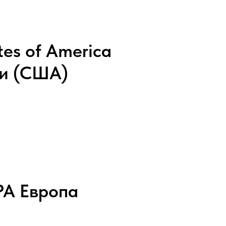
tes of America
и (США)
PA Европа