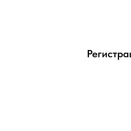
Регистра