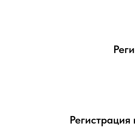
Реги
Регистрация 