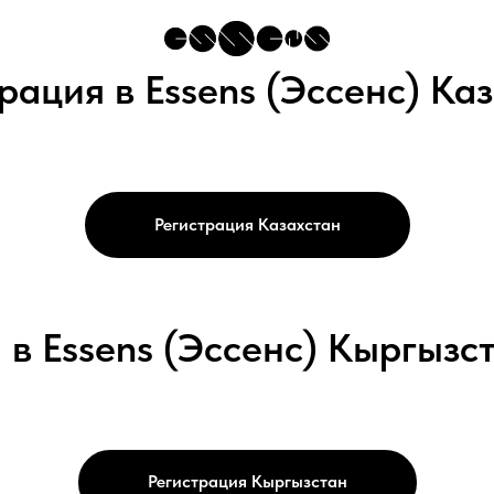
рация в Essens (Эссенс) Ка
Регистрация Казахстан
 в Essens (Эссенс) Кыргызс
Регистрация Кыргызстан