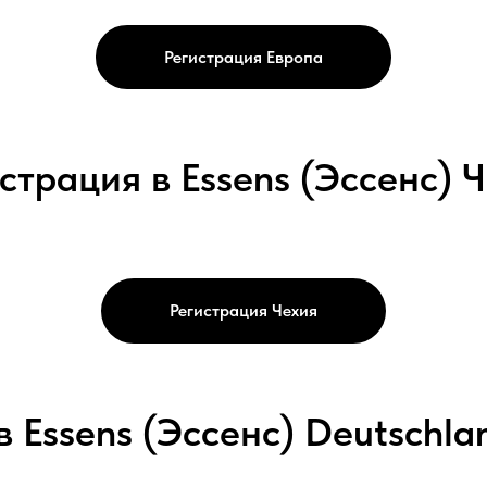
Регистрация Европа
страция в Essens (Эссенс) 
Регистрация Чехия
в Essens (Эссенс) Deutschla