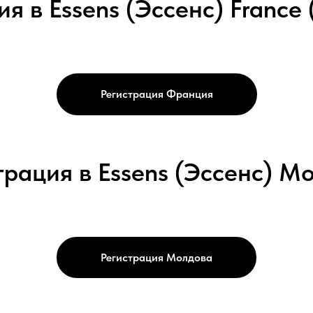
ия в Essens (Эссенс) France
Регистрация Франция
трация в Essens (Эссенс) М
Регистрация Молдова