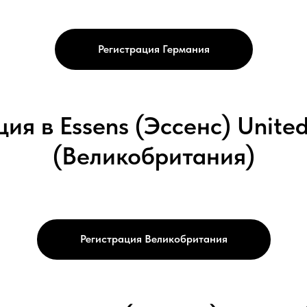
Регистрация Германия
ция в Essens (Эссенс) Unite
(Великобритания)
Регистрация Великобритания