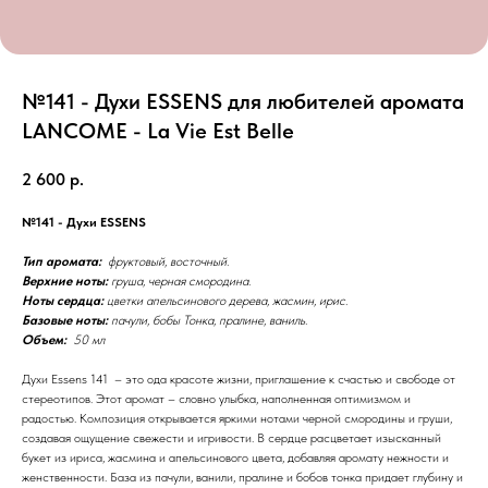
№141 - Духи ESSENS для любителей аромата
LANCOME - La Vie Est Belle
2 600
р.
№141 - Духи ESSENS
Тип аромата:
фруктовый, восточный.
Верхние ноты:
груша, черная смородина.
Ноты сердца:
цветки апельсинового дерева, жасмин, ирис.
Базовые ноты:
пачули, бобы Тонка, пралине, ваниль.
Объем:
50 мл
Духи Essens 141 – это ода красоте жизни, приглашение к счастью и свободе от
стереотипов. Этот аромат – словно улыбка, наполненная оптимизмом и
радостью. Композиция открывается яркими нотами черной смородины и груши,
создавая ощущение свежести и игривости. В сердце расцветает изысканный
букет из ириса, жасмина и апельсинового цвета, добавляя аромату нежности и
женственности. База из пачули, ванили, пралине и бобов тонка придает глубину и