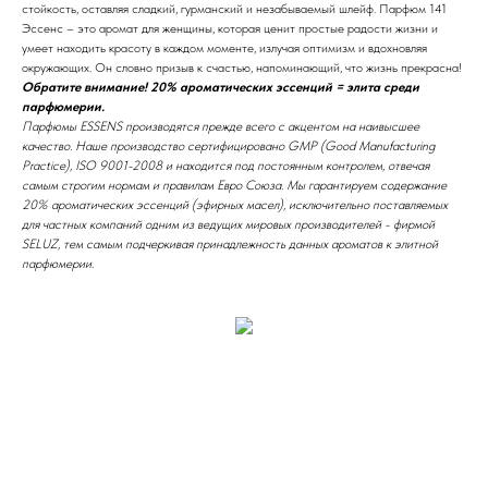
стойкость, оставляя сладкий, гурманский и незабываемый шлейф. Парфюм 141
Эссенс – это аромат для женщины, которая ценит простые радости жизни и
умеет находить красоту в каждом моменте, излучая оптимизм и вдохновляя
окружающих. Он словно призыв к счастью, напоминающий, что жизнь прекрасна!
Обратите внимание! 20% ароматических эссенций = элита среди
парфюмерии.
Парфюмы ESSENS производятся прежде всего с акцентом на наивысшее
качество. Наше производство сертифицировано GMP (Good Manufacturing
Practice), ISO 9001-2008 и находится под постоянным контролем, отвечая
самым строгим нормам и правилам Евро Союза. Мы гарантируем содержание
20% ароматических эссенций (эфирных масел), исключительно поставляемых
для частных компаний одним из ведущих мировых производителей - фирмой
SELUZ, тем самым подчеркивая принадлежность данных ароматов к элитной
парфюмерии.