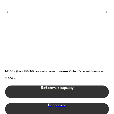
№168 - Духи ESSENS для любителей аромата Victoria's Secret Bombshell
№00
2 600
р.
2 6
Добавить в корзину
Подробнее