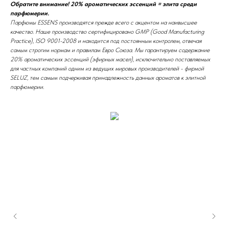
Обратите внимание! 20% ароматических эссенций = элита среди
парфюмерии.
Парфюмы ESSENS производятся прежде всего с акцентом на наивысшее
качество. Наше производство сертифицировано GMP (Good Manufacturing
Practice), ISO 9001-2008 и находится под постоянным контролем, отвечая
самым строгим нормам и правилам Евро Союза. Мы гарантируем содержание
20% ароматических эссенций (эфирных масел), исключительно поставляемых
для частных компаний одним из ведущих мировых производителей - фирмой
SELUZ, тем самым подчеркивая принадлежность данных ароматов к элитной
парфюмерии.