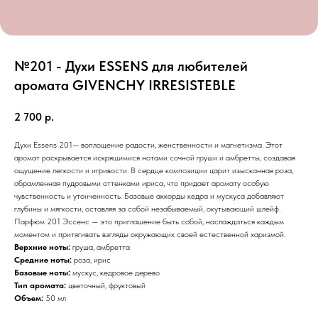
№201 - Духи ESSENS для любителей
аромата GIVENCHY IRRESISTEBLE
2 700
р.
Духи Essens 201— воплощение радости, женственности и магнетизма. Этот
аромат раскрывается искрящимися нотами сочной груши и амбретты, создавая
ощущение легкости и игривости. В сердце композиции царит изысканная роза,
обрамленная пудровыми оттенками ириса, что придает аромату особую
чувственность и утонченность. Базовые аккорды кедра и мускуса добавляют
глубины и мягкости, оставляя за собой незабываемый, окутывающий шлейф.
Парфюм 201 Эссенс — это приглашение быть собой, наслаждаться каждым
моментом и притягивать взгляды окружающих своей естественной харизмой.
Верхние ноты:
груша, амбретта
Средние ноты:
роза, ирис
Базовые ноты:
мускус, кедровое дерево
Тип аромата:
цветочный, фруктовый
Объем:
50 мл