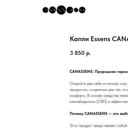
Капли Essens CA
3 850
р.
CANASSENS: Природная гармон
Откройте для себя истинную сил
продуктом, созданным для тех, кт
комфорту. В основе средства леж
каннабидиолом (CBD) в эффектив
Почему CANASSENS — это выбор
Этот продукт представляет собой