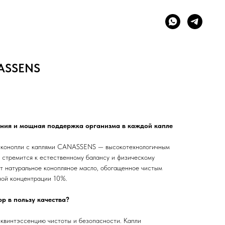
NASSENS
ия и мощная поддержка организма в каждой капле
у конопли с каплями CANASSENS — высокотехнологичным
о стремится к естественному балансу и физическому
ит натуральное конопляное масло, обогащенное чистым
ной концентрации 10%.
 в пользу качества?
 квинтэссенцию чистоты и безопасности. Капли