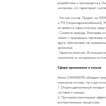
разработаны и производятся в Че
контролем, что гарантирует соот
• Чистый состав: Продукт на 100
и ТГК (тетрагидроканнабинола). Э
не являются наркотическим средс
• Синергия природы: Благодаря ис
связке с природными терпенами и
друга, обеспечивая так называем
организма.
• Гарантия качества: Используетс
полученное из натуральных источ
Сфера применения и польза
Капли CANASSENS обладают широк
нанесения на кожу, так и для испо
1. Опорно-двигательный аппарат:
суставах и мышцах.
2. Противовоспалительный эффект
воспалительными процессами.