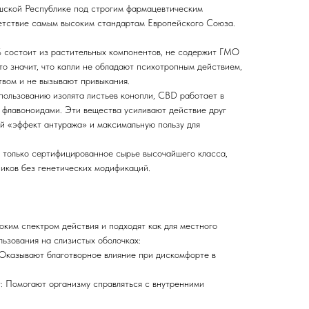
шской Республике под строгим фармацевтическим
ветствие самым высоким стандартам Европейского Союза.
% состоит из растительных компонентов, не содержит ГМО
то значит, что капли не обладают психотропным действием,
твом и не вызывают привыкания.
пользованию изолята листьев конопли, CBD работает в
 флавоноидами. Эти вещества усиливают действие друг
ый «эффект антуража» и максимальную пользу для
я только сертифицированное сырье высочайшего класса,
ников без генетических модификаций.
им спектром действия и подходят как для местного
льзования на слизистых оболочках:
 Оказывают благотворное влияние при дискомфорте в
: Помогают организму справляться с внутренними