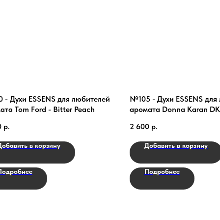
 - Духи ESSENS для любителей
№105 - Духи ESSENS для
ата Tom Ford - Bitter Peach
аромата Donna Karan DK
Delicious
0
р.
2 600
р.
Добавить в корзину
Добавить в корзину
Подробнее
Подробнее