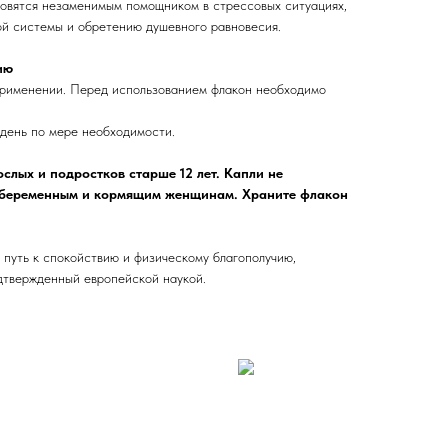
новятся незаменимым помощником в стрессовых ситуациях,
й системы и обретению душевного равновесия.
ию
применении. Перед использованием флакон необходимо
в день по мере необходимости.
слых и подростков старше 12 лет. Капли не
 беременным и кормящим женщинам. Храните флакон
уть к спокойствию и физическому благополучию,
дтвержденный европейской наукой.