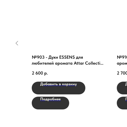
№903 - Духи ESSENS для
№910
любителей аромата Attar Collection
аром
Musk Kashmir
2 600
р.
2 70
Добавить в корзину
Подробнее