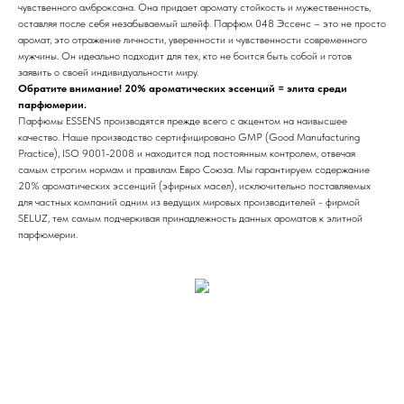
чувственного амброксана. Она придает аромату стойкость и мужественность,
оставляя после себя незабываемый шлейф. Парфюм 048 Эссенс – это не просто
аромат, это отражение личности, уверенности и чувственности современного
мужчины. Он идеально подходит для тех, кто не боится быть собой и готов
заявить о своей индивидуальности миру.
Обратите внимание! 20% ароматических эссенций = элита среди
парфюмерии.
Парфюмы ESSENS производятся прежде всего с акцентом на наивысшее
качество. Наше производство сертифицировано GMP (Good Manufacturing
Practice), ISO 9001-2008 и находится под постоянным контролем, отвечая
самым строгим нормам и правилам Евро Союза. Мы гарантируем содержание
20% ароматических эссенций (эфирных масел), исключительно поставляемых
для частных компаний одним из ведущих мировых производителей - фирмой
SELUZ, тем самым подчеркивая принадлежность данных ароматов к элитной
парфюмерии.