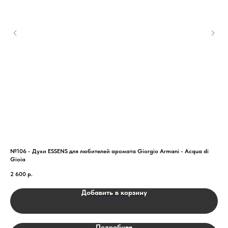
№106 - Духи ESSENS для любителей аромата Giorgio Armani - Acqua di
БАД
Gioia
1 7
2 600
р.
Добавить в корзину
Подробнее