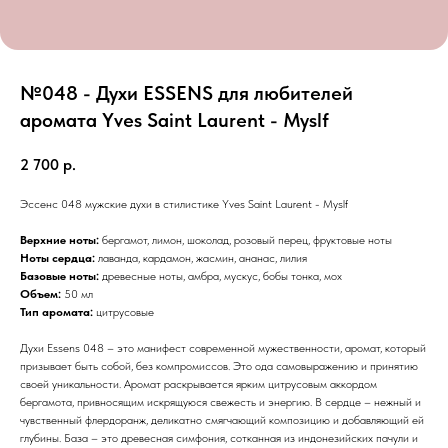
№048 - Духи ESSENS для любителей
аромата Yves Saint Laurent - Myslf
2 700
р.
Эссенс 048 мужские духи в стилистике Yves Saint Laurent - Myslf
Верхние ноты:
бергамот, лимон, шоколад, розовый перец, фруктовые ноты
Ноты сердца:
лаванда, кардамон, жасмин, ананас, лилия
Базовые ноты:
древесные ноты, амбра, мускус, бобы тонка, мох
Объем:
50 мл
Тип аромата:
цитрусовые
Духи Essens 048 – это манифест современной мужественности, аромат, который
призывает быть собой, без компромиссов. Это ода самовыражению и принятию
своей уникальности. Аромат раскрывается ярким цитрусовым аккордом
бергамота, привносящим искрящуюся свежесть и энергию. В сердце – нежный и
чувственный флердоранж, деликатно смягчающий композицию и добавляющий ей
глубины. База – это древесная симфония, сотканная из индонезийских пачули и