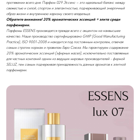
протяжении всего дня. Парфюм 029 Эссенс – это идеальный баланс между
свежестью и силой, спортом и элегантностью, подчеркивающий энергичный
образ жизни и внутреннюю харизму своего владельца.
Обратите внимание! 20% ароматических эссенций = элита среди
парфюмерии.
Парфюмы ESSENS производятся прежде всего с акцентом на наивысшее
качество. Наше производство сертифицировано GMP (Good Manufacturing
Practice), ISO 9001-2008 и находится под постоянным контролем, отвечая
самым строгим нормам и правилам Евро Союза. Мы гарантируем содержание
20% ароматических эссенций (эфирных масел), исключительно поставляемых
для частных компаний одним из ведущих мировых производителей - фирмой
SELUZ, тем самым подчеркивая принадлежность данных ароматов к элитной
парфюмерии.