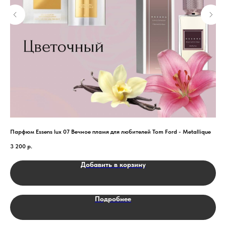
Парфюм Essens lux 07 Вечное пламя для любителей Tom Ford - Metallique
Пап
3 200
р.
2 9
Добавить в корзину
Подробнее