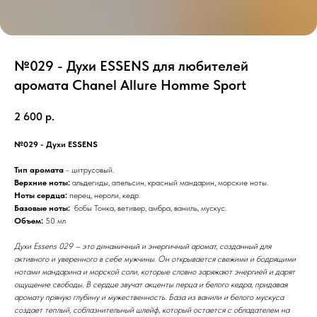
№029 - Духи ESSENS для любителей
аромата Chanel Allure Homme Sport
2 600
р.
№029 - Духи ESSENS
Тип аромата
- цитрусовый.
Верхние ноты:
альдегиды, апельсин, красный мандарин, морские ноты.
Ноты сердца:
перец, нероли, кедр.
Базовые ноты:
бобы Тонка, ветивер, амбра, ваниль, мускус.
Объем:
50 мл
Духи Essens 029 – это динамичный и энергичный аромат, созданный для
активного и уверенного в себе мужчины. Он открывается свежими и бодрящими
нотами мандарина и морской соли, которые словно заряжают энергией и дарят
ощущение свободы. В сердце звучат акценты перца и белого кедра, придавая
аромату пряную глубину и мужественность. База из ванили и белого мускуса
создает теплый, соблазнительный шлейф, который остается с обладателем на