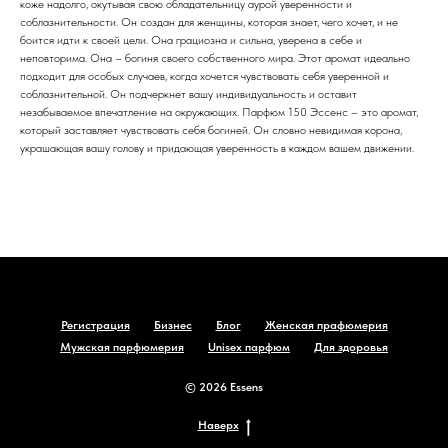
коже надолго, окутывая свою обладательницу аурой уверенности и
соблазнительности. Он создан для женщины, которая знает, чего хочет, и не
боится идти к своей цели. Она грациозна и сильна, уверена в себе и
неповторима. Она – богиня своего собственного мира. Этот аромат идеально
подходит для особых случаев, когда хочется чувствовать себя уверенной и
соблазнительной. Он подчеркнет вашу индивидуальность и оставит
незабываемое впечатление на окружающих. Парфюм 150 Эссенс – это аромат,
который заставляет чувствовать себя богиней. Он словно невидимая корона,
украшающая вашу голову и придающая уверенность в каждом вашем движении.
Регистрация
Бизнес
Блог
Женская прафюмерия
Мужская парфюмерия
Unisex парфюм
Для здоровья
© 2026 Essens
Наверх