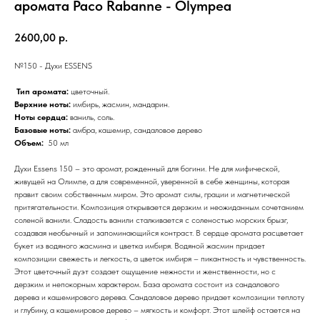
аромата Paco Rabanne - Olympea
2600,00
р.
№150 - Духи ESSENS
Тип аромата:
цветочный.
Верхние ноты:
имбирь, жасмин, мандарин.
Ноты сердца:
ваниль, соль.
Базовые ноты:
амбра, кашемир, сандаловое дерево
Объем:
50 мл
Духи Essens 150 – это аромат, рожденный для богини. Не для мифической,
живущей на Олимпе, а для современной, уверенной в себе женщины, которая
правит своим собственным миром. Это аромат силы, грации и магнетической
притягательности. Композиция открывается дерзким и неожиданным сочетанием
соленой ванили. Сладость ванили сталкивается с соленостью морских брызг,
создавая необычный и запоминающийся контраст. В сердце аромата расцветает
букет из водяного жасмина и цветка имбиря. Водяной жасмин придает
композиции свежесть и легкость, а цветок имбиря – пикантность и чувственность.
Этот цветочный дуэт создает ощущение нежности и женственности, но с
дерзким и непокорным характером. База аромата состоит из сандалового
дерева и кашемирового дерева. Сандаловое дерево придает композиции теплоту
и глубину, а кашемировое дерево – мягкость и комфорт. Этот шлейф остается на