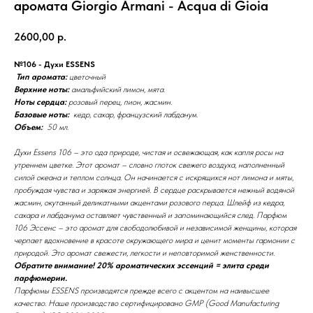
аромата Giorgio Armani - Acqua di Gioia
2600,00
р.
№106 - Духи ESSENS
Тип аромата:
цветочный
Верхние ноты:
амальфийский лимон, мята.
Ноты сердца:
розовый перец, пион, жасмин.
Базовые ноты:
кедр, сахар, французский лабданум.
Объем:
50 мл.
Духи Essens 106 – это ода природе, чистая и освежающая, как капля росы на
утреннем цветке. Этот аромат – словно глоток свежего воздуха, наполненный
силой океана и теплом солнца. Он начинается с искрящихся нот лимона и мяты,
пробуждая чувства и заряжая энергией. В сердце раскрывается нежный водяной
жасмин, окутанный деликатными акцентами розового перца. Шлейф из кедра,
сахара и лабданума оставляет чувственный и запоминающийся след. Парфюм
106 Эссенс – это аромат для свободолюбивой и независимой женщины, которая
черпает вдохновение в красоте окружающего мира и ценит моменты гармонии с
природой. Это аромат свежести, легкости и неповторимой женственности.
Обратите внимание! 20% ароматических эссенций = элита среди
парфюмерии.
Парфюмы ESSENS производятся прежде всего с акцентом на наивысшее
качество. Наше производство сертифицировано GMP (Good Manufacturing