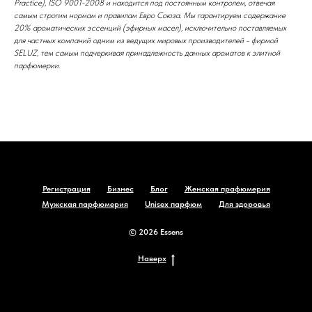
Practice), ISO 9001-2008 и находится под постоянным контролем, отвечая
самым строгим нормам и правилам Евро Союза. Мы гарантируем содержание
20% ароматических эссенций (эфирных масел), исключительно поставляемых
для частных компаний одним из ведущих мировых производителей - фирмой
SELUZ, тем самым подчеркивая принадлежность данных ароматов к элитной
парфюмерии.
Регистрация
Бизнес
Блог
Женская прафюмерия
Мужская парфюмерия
Unisex парфюм
Для здоровья
© 2026 Essens
Наверх