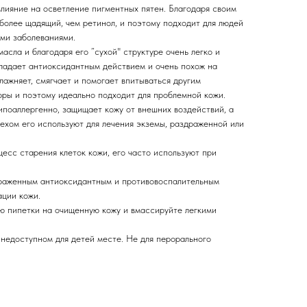
влияние на осветление пигментных пятен. Благодаря своим
более щадящий, чем ретинол, и поэтому подходит для людей
ыми заболеваниями.
масла и благодаря его ”сухой" структуре очень легко и
бладает антиоксидантным действием и очень похож на
лажняет, смягчает и помогает впитываться другим
оры и поэтому идеально подходит для проблемной кожи.
ипоаллергенно, защищает кожу от внешних воздействий, а
ехом его используют для лечения экземы, раздраженной или
есс старения клеток кожи, его часто используют при
раженным антиоксидантным и противовоспалительным
ации кожи.
 пипетки на очищенную кожу и вмассируйте легкими
 недоступном для детей месте. Не для перорального