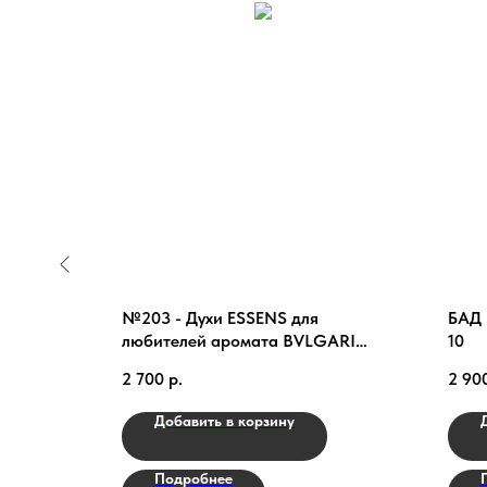
рное
№203 - Духи ESSENS для
БАД 
ioff
любителей аромата BVLGARI
10
ITALE
OMNIA CORAL
2 700
р.
2 90
Добавить в корзину
Подробнее