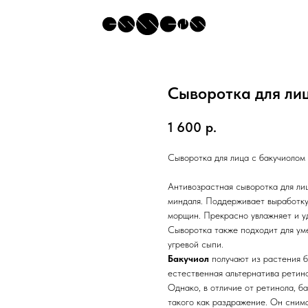
Сыворотка для лиц
1 600
р.
Сыворотка для лица с бакучиолом
Антивозрастная сыворотка для лиц
миндаля. Поддерживает выработку 
морщин. Прекрасно увлажняет и уд
Сыворотка также подходит для ум
угревой сыпи.
Бакучиол
получают из растения ба
естественная альтернатива ретин
Однако, в отличие от ретинола, б
такого как раздражение. Он снима