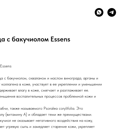
а с бакучиолом Essens
 Essens
а с бакучиолом, скваланом и маслом винограда, арганы и
коллагена в коже, участвует в ее укреплении и уменьшении
ерживает влагу в коже, смягчает и разглаживает ее.
еньшения воспалительных процессов проблемной кожи и
бчи, также называемого Psoralea corylifolia. Это
олу (витамину А) и обладает теми же преимуществами.
акучиол не оказывает негативного воздействия на кожу,
ет угревую сыпь и замедляет старение кожи, укрепляет