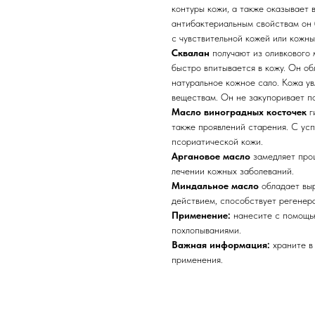
контуры кожи, а также оказывает 
антибактериальным свойствам он 
с чувствительной кожей или кожн
Сквалан
получают из оливкового 
быстро впитывается в кожу. Он о
натуральное кожное сало. Кожа ув
веществам. Он не закупоривает п
Масло виноградных косточек
г
также проявлений старения. С усп
псориатической кожи.
Аргановое масло
замедляет проц
лечении кожных заболеваний.
Миндальное масло
обладает вы
действием, способствует регенер
Применение:
нанесите с помощью
похлопываниями.
Важная информация:
храните в
применения.