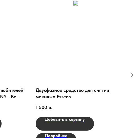
 любителей
Двухфазное средство для снятия
БАД 
NY - Be
макияжа Essens
2 25
1 500
р.
Добавить в корзину
Подробнее