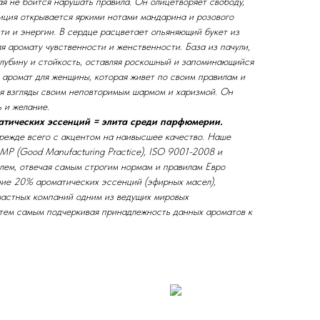
я не боится нарушать правила. Он олицетворяет свободу,
зиция открывается яркими нотами мандарина и розового
ти и энергии. В сердце расцветает опьяняющий букет из
яя аромату чувственности и женственности. База из пачули,
глубину и стойкость, оставляя роскошный и запоминающийся
аромат для женщины, которая живет по своим правилам и
вая взгляды своим неповторимым шармом и харизмой. Он
 и желание.
тических эссенций = элита среди парфюмерии.
ежде всего с акцентом на наивысшее качество. Наше
P (Good Manufacturing Practice), ISO 9001-2008 и
лем, отвечая самым строгим нормам и правилам Евро
ие 20% ароматических эссенций (эфирных масел),
частных компаний одним из ведущих мировых
тем самым подчеркивая принадлежность данных ароматов к