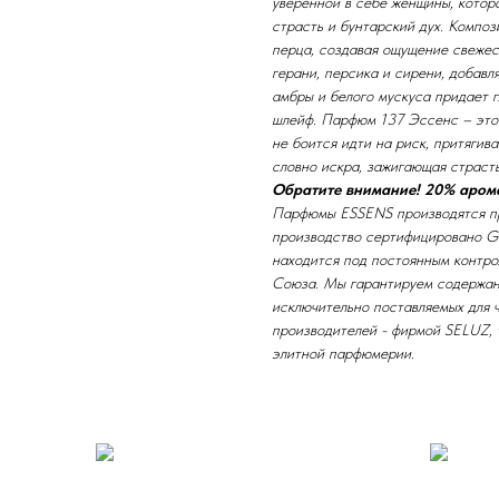
уверенной в себе женщины, котора
страсть и бунтарский дух. Компо
перца, создавая ощущение свежес
герани, персика и сирени, добавл
амбры и белого мускуса придает 
шлейф. Парфюм 137 Эссенс – это 
не боится идти на риск, притяги
словно искра, зажигающая страсть
Обратите внимание! 20% арома
Парфюмы ESSENS производятся пр
производство сертифицировано GM
находится под постоянным контро
Союза. Мы гарантируем содержан
исключительно поставляемых для 
производителей - фирмой SELUZ, 
элитной парфюмерии.