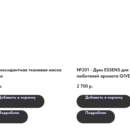
оксидантная тканевая маска
№201 - Духи ESSENS для
ns
любителей аромата GI
IRRESISTEBLE
р.
2 700
р.
Добавить в корзину
Добавить в корзину
Подробнее
Подробнее