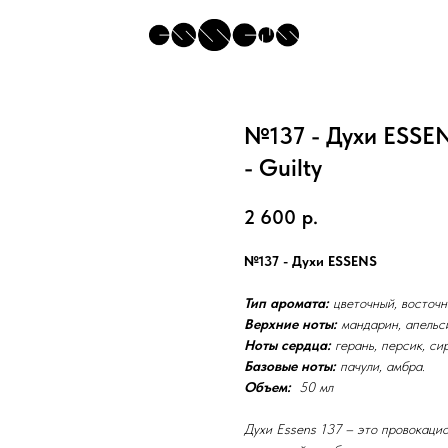
№137 - Духи ESSE
- Guilty
2 600
р.
№137 - Духи ESSENS
Тип аромата:
цветочный, восточн
Верхние ноты:
мандарин, апельси
Ноты сердца:
герань, персик, си
Базовые ноты:
пачули, амбра.
Объем:
50 мл
Духи Essens 137 – это провокаци