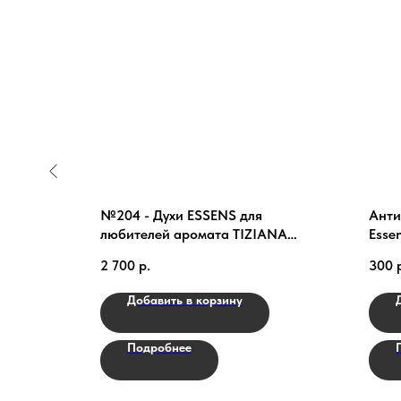
№204 - Духи ESSENS для
Анти
любителей аромата TIZIANA
Esse
TERENZI CASSIOPEA
2 700
р.
300
Добавить в корзину
Подробнее