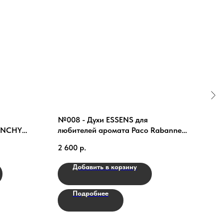
№008 - Духи ESSENS для
№02
VENCHY
любителей аромата Paco Rabanne
люби
One Million
Hom
2 600
р.
2 60
Добавить в корзину
Подробнее