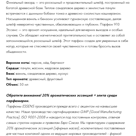
Финальный аккорд — это роскошный и продолжительный шлейф, построенный на
богатой древесной базе. Теплое сандаловое дерево и землистые пачули
встречаются с дымными бобами тонка и древесно-смолистым кашмераном.
Насыщенная ваниль и бензоин усиливают гурманскую составляющую, делая
шлейф невероятно чувственным, обволакивающим и глубоким. Парфюм 910
Эссенс — это аромат-искушение, идеальный для вечерних выходов и особых
случаев. Он обладает магнетической притягательностью и оставляет за собой
запоминающийся, роскошный шлейф. Этот парфюм создан для уверенных в себе
натур, которые не стесняются своей чувственности и готовы бросить вызов
обыденности.
Верхние ноты:
персик, мёд, бергамот
Сердце:
пачули, жасмин, кедровое дерево
База:
ваниль, сандаловое дерево, мускус
Тип аромата:
древесный, фруктовый
Объем:
50 мл
Обратите внимание! 20% ароматических эссенций = элита среди
парфюмерии.
Парфюмы ESSENS производятся прежде всего с акцентом на наивысшее
качество. Наше производство сертифицировано GMP (Good Manufacturing
Practice), ISO 9001-2008 и находится под постоянным контролем, отвечая
самым строгим нормам и правилам Евро Союза. Мы гарантируем содержание
20% ароматических эссенций (эфирных масел), исключительно поставляемых
для частных компаний одним из ведущих мировых производителей - фирмой