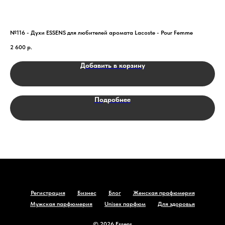
№116 - Духи ESSENS для любителей аромата Lacoste - Pour Femme
№19
2 600
р.
2 7
Добавить в корзину
Подробнее
Регистрация
Бизнес
Блог
Женская прафюмерия
Мужская парфюмерия
Unisex парфюм
Для здоровья
© 2026 Essens