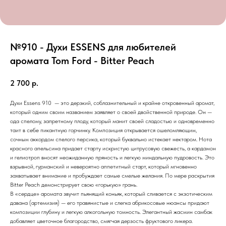
№910 - Духи ESSENS для любителей
аромата Tom Ford - Bitter Peach
2 700
р.
Духи Essens 910 — это дерзкий, соблазнительный и крайне откровенный аромат,
который одним своим названием заявляет о своей двойственной природе. Он —
ода спелому, запретному плоду, который манит своей сладостью и одновременно
таит в себе пикантную горчинку. Композиция открывается ошеломляющим,
сочным аккордом спелого персика, который буквально истекает нектаром. Нота
красного апельсина придает старту искристую цитрусовую свежесть, а кардамон
и гелиотроп вносят неожиданную пряность и легкую миндальную пудровость. Это
взрывной, гурманский и невероятно аппетитный старт, который мгновенно
захватывает внимание и пробуждает самые смелые желания. По мере раскрытия
Bitter Peach демонстрирует свою «горькую» грань.
В «сердце» аромата звучит пьянящий коньяк, который сливается с экзотическим
давана (артемизия) — его травянистые и слегка абрикосовые нюансы придают
композиции глубину и легкую алкогольную томность. Элегантный жасмин самбак
добавляет цветочное благородство, смягчая дерзость фруктового ликера.