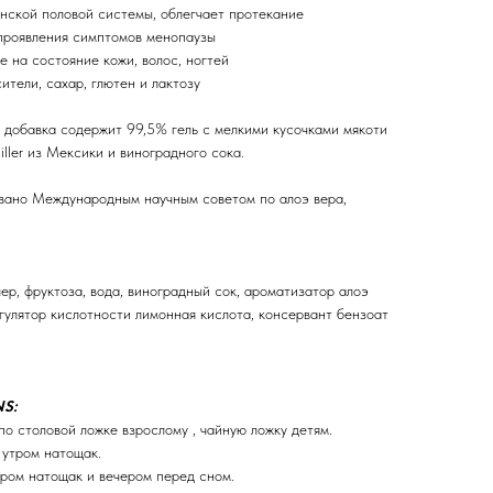
енской половой системы, облегчает протекание
 проявления симптомов менопаузы
е на состояние кожи, волос, ногтей
ители, сахар, глютен и лактозу
 добавка содержит 99,5% гель с мелкими кусочками мякоти
iller из Мексики и виноградного сока.
вано Международным научным советом по алоэ вера,
р, фруктоза, вода, виноградный сок, ароматизатор алоэ
егулятор кислотности лимонная кислота, консервант бензоат
NS:
по столовой ложке взрослому , чайную ложку детям.
 утром натощак.
утром натощак и вечером перед сном.