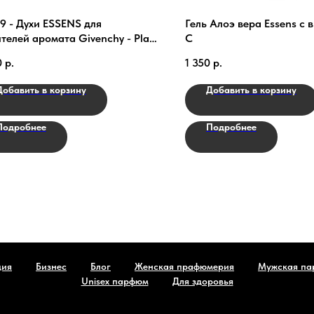
 - Духи ESSENS для
Гель Алоэ вера Essens с
телей аромата Givenchy - Play
C
t
0
р.
1 350
р.
Добавить в корзину
Добавить в корзину
Подробнее
Подробнее
ция
Бизнес
Блог
Женская прафюмерия
Мужская па
Unisex парфюм
Для здоровья