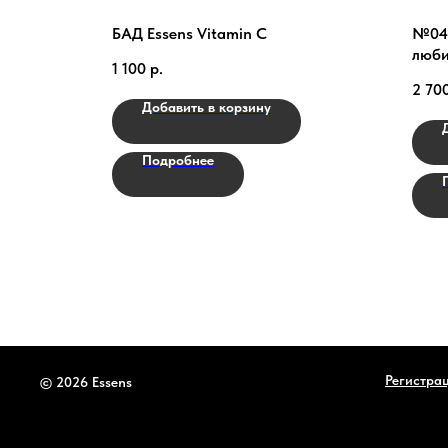
кучиолом
БАД Essens Vitamin C
№049
люби
1 100
р.
Spor
2 70
Добавить в корзину
Подробнее
Регистра
© 2026 Essens