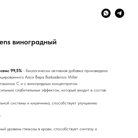
sens виноградный
ссенс 99,5%
- биологически активная добавка произведена
цированного Алоэ Вера Barbadensis Miller
витамином С и с виноградным концентратом
 сильным слабительным эффектом, который входит в состав
ьной системы и кишечника, способствует улучшению
у
ый уровень глюкозы в крови, способствует синтезу и