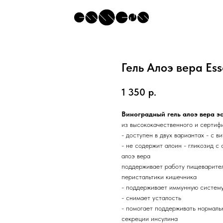
Гель Алоэ вера Es
1 350
р.
Виноградный гель алоэ вера э
из высококачественного и сертифи
- доступен в двух вариантах - с 
- не содержит алоин - гликозид с
алоэ вера
поддерживает работу пищеварител
перистальтики кишечника
- поддерживает иммунную систем
- снимает усталость
- помогает поддерживать нормальн
секреции инсулина