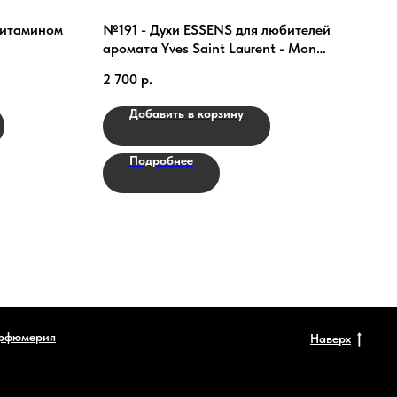
 витамином
№191 - Духи ESSENS для любителей
№04
аромата Yves Saint Laurent - Mon
люби
Paris
Wood
2 700
р.
2 70
Добавить в корзину
Подробнее
рфюмерия
Наверх