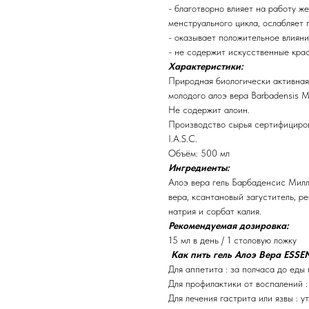
- благотворно влияет на работу ж
менструального цикла, ослабляет
- оказывает положительное влияни
- не содержит искусственные крас
Характеристики:
Природная биологически активная
молодого алоэ вера Barbadensis M
Не содержит алоин.
Производство сырья сертифициро
I.A.S.C.
Объём: 500 мл
Ингредиенты:
Алоэ вера гель Барбаденсис Милле
вера, ксантановый загуститель, р
натрия и сорбат калия.
Рекомендуемая дозировка:
15 мл в день / 1 столовую ложку
Как пить гель Алоэ Вера ESSE
Для аппетита : за полчаса до еды 
Для профилактики от воспалений :
Для лечения гастрита или язвы : 