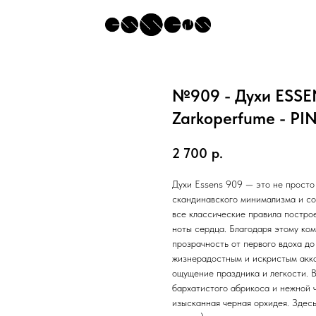
№909 - Духи ESSE
Zarkoperfume - P
2 700
р.
Духи Essens 909 — это не просто
скандинавского минимализма и со
все классические правила постро
ноты сердца. Благодаря этому ко
прозрачность от первого вдоха д
жизнерадостным и искристым акко
ощущение праздника и легкости. 
бархатистого абрикоса и нежной 
изысканная черная орхидея. Здес