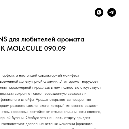
NS для любителей аромата
INK MOLéCULE 090.09
 парфюм, а настоящий ольфакторный манифест
временной молекулярной алхимии. Этот аромат нарушает
ения парфюмерной пирамиды: в нем полностью отсутствуют
мпозиция сохраняет свою первозданную свежесть и
о финального шлейфа. Аромат открывается невероятно
рдом розового шампанского, который мгновенно создает
В этом «розовом» коктейле отчетливо слышны ноты спелого,
черной бузины. Особую утонченность старту придает
ь господствуют древесные оттенки махагони (красного