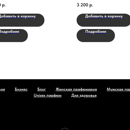
 Fierce
Terenzi - Sirrah
0
р.
3 200
р.
Добавить в корзину
Добавить в корзину
Подробнее
Подробнее
ция
Бизнес
Блог
Женская прафюмерия
Мужская па
Unisex парфюм
Для здоровья