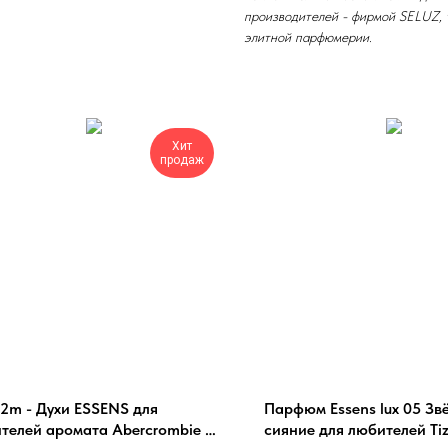
производителей - фирмой SELUZ, 
элитной парфюмерии.
Хит
продаж
m - Духи ESSENS для
Парфюм Essens lux 05 Зв
телей аромата Abercrombie &
сияние для любителей Ti