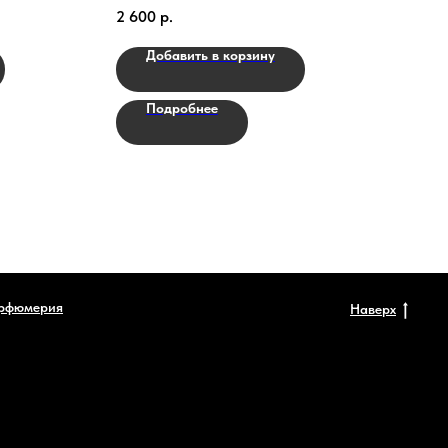
LAURENT - Y FOR MEN
2 600
р.
2 70
Добавить в корзину
Подробнее
рфюмерия
Наверх