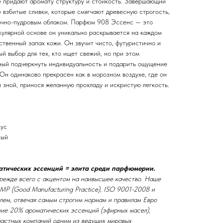
ые придают аромату структуру и стойкость. Завершающий
 взбитые сливки, которые смягчают древесную строгость,
вочно-пудровым облаком. Парфюм 908 Эссенс — это
кулярной основе он уникально раскрывается на каждом
ственный запах кожи. Он звучит чисто, футуристично и
й выбор для тех, кто ищет свежий, но при этом
ый подчеркнуть индивидуальность и подарить ощущение
Он одинаково прекрасен как в морозном воздухе, где он
й зной, принося желанную прохладу и искристую легкость.
кус
ный
тических эссенций = элита среди парфюмерии.
ежде всего с акцентом на наивысшее качество. Наше
P (Good Manufacturing Practice), ISO 9001-2008 и
лем, отвечая самым строгим нормам и правилам Евро
ие 20% ароматических эссенций (эфирных масел),
частных компаний одним из ведущих мировых