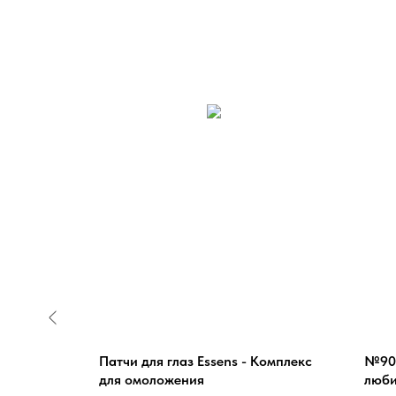
любителей
Патчи для глаз Essens - Комплекс
№902
 Ou
для омоложения
люби