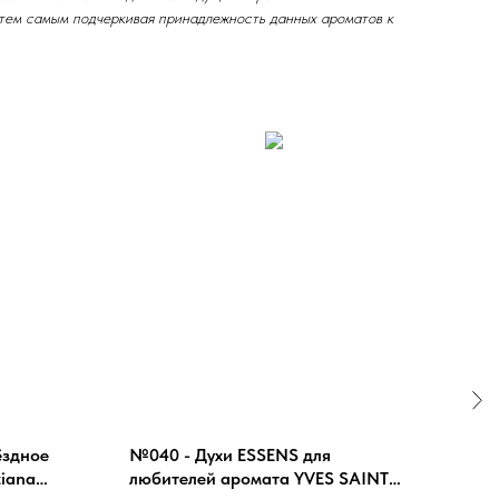
тем самым подчеркивая принадлежность данных ароматов к
ёздное
№040 - Духи ESSENS для
№19
ziana
любителей аромата YVES SAINT
аром