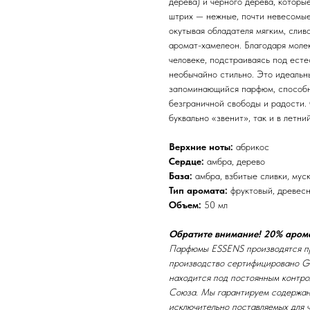
дерева) и черного дерева, котор
штрих — нежные, почти невесомые
окутывая обладателя мягким, сли
аромат-хамелеон. Благодаря моле
человеке, подстраиваясь под есте
необычайно стильно. Это идеальны
запоминающийся парфюм, способн
безграничной свободы и радости. 
буквально «звенит», так и в летни
Верхние ноты:
абрикос
Сердце:
амбра, дерево
База:
амбра, взбитые сливки, мус
Тип аромата:
фруктовый, древес
Объем:
50 мл
Обратите внимание! 20% арома
Парфюмы ESSENS производятся пр
производство сертифицировано GM
находится под постоянным контро
Союза. Мы гарантируем содержан
исключительно поставляемых для 