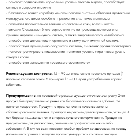
- помогает поддерживать нормальный уровень глюкозы в крови, способствует
синтезу и секреции инсулина
- благотворно влияет на работу женской половой системы, облегчает протекание
менструального цикла, ослабляет проявление симптомов менопаузы
- оказывает положительное влияние на состояние кожи, волос и ногтей
- витамин С оказывает благотворное влияние на производство коллагена,
функции, нервной и иммунной систем, а также энергетического метаболизма
- способствует детоксикации организма и стимуляции иммунной системы
- способствует прочищению сосудистой системы, снижению уровня холестерина
- помогает регулировать пищеварение и снижает уровень жира и веса, уровнь
сахара в крови
- способствует замедлению процесса старения клеток
Рекомендуемая дозировка:
15 – 90 мл ежедневно в несколько приемов (1
половина столовой ложки = примерно 15 мл.) Перед употреблением хорошо
взболтать.
Предупреждение:
не превышайте рекомендуемую суточную дозировку. Этот
продукт был представлен на рынке как биологически активная добавка. Не
является лекарством. Продукт не предназначен в качестве замены
сбалансированного питания. Препарат не рекомендуется принимать детям до 3
лет, беременным женщинам и в период грудного вскармливания. Продукт не
предназначен для диагностики, лечения или профилактики каких-либо
заболеваний. В случае возникновения особых проблем со здоровьем по поводу
дальнейшего приема препарата проконсультируйтесь со своим лечащим