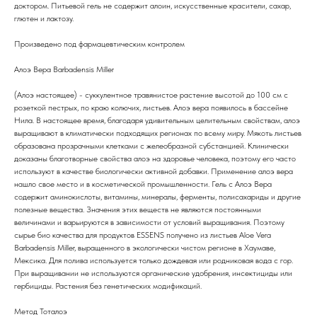
доктором. Питьевой гель не содержит алоин, искусственные красители, сахар,
глютен и лактозу.
Произведено под фармацевтическим контролем
Алоэ Вера Barbadensis Miller
(Алоэ настоящее) - суккулентное травянистое растение высотой до 100 см с
розеткой пестрых, по краю колючих, листьев. Алоэ вера появилось в бассейне
Нила. В настоящее время, благодаря удивительным целительным свойствам, алоэ
выращивают в климатически подходящих регионах по всему миру. Мякоть листьев
образована прозрачными клетками с желеобразной субстанцией. Клинически
доказаны благотворные свойства алоэ на здоровье человека, поэтому его часто
используют в качестве биологически активной добавки. Применение алоэ вера
нашло свое место и в косметической промышленности. Гель с Алоэ Вера
содержит аминокислоты, витамины, минералы, ферменты, полисахариды и другие
полезные вещества. Значения этих веществ не являются постоянными
величинами и варьируются в зависимости от условий выращивания. Поэтому
сырье био качества для продуктов ESSENS получено из листьев Aloe Vera
Barbadensis Miller, выращенного в экологически чистом регионе в Хаумаве,
Мексика. Для полива используется только дождевая или родниковая вода с гор.
При выращивании не используются органические удобрения, инсектициды или
гербициды. Растения без генетических модификаций.
Метод Тоталоэ