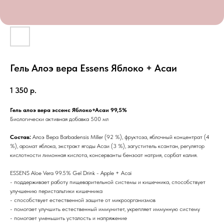
Гель Алоэ вера Essens Яблоко + Асаи
1 350
р.
Гель алоэ вера эссенс Яблоко+Асаи 99,5%
Биологически активная добавка
500 мл
Состав:
Алоэ Вера Barbadensis Miller (92 %), фруктоза, яблочный концентрат (4
%), аромат яблока, экстракт ягоды Асаи (3 %), загуститель ксантан, регулятор
кислотности лимонная кислота, консерванты бензоат натрия, сорбат калия.
ESSENS Aloe Vera 99.5% Gel Drink - Apple + Acai
- поддерживает работу пищеварительной системы и кишечника, способствует
улучшению перистальтики кишечника
- способствует естественной защите от микроорганизмов
- помогает улучшить естественный иммунитет, укрепляет иммунную систему
- помогает уменьшить усталость и напряжение