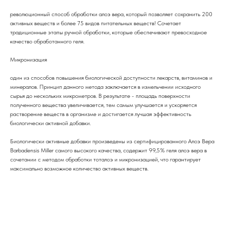
революционный способ обработки алоэ вера, который позволяет сохранить 200
активных веществ и более 75 видов питательных веществ! Сочетает
традиционные этапы ручной обработки, которые обеспечивают превосходное
качество обработанного геля.
Микронизация
один из способов повышения биологической доступности лекарств, витаминов и
минералов. Принцип данного метода заключается в измельчении исходного
сырья до нескольких микрометров. В результате - площадь поверхности
полученного вещества увеличивается, тем самым улучшается и ускоряется
растворение веществ в организме и достигается лучшая эффективность
биологически активной добавки.
Биологически активные добавки произведены из сертифицированного Алоэ Вера
Barbadensis Miller самого высокого качества, содержит 99,5% геля алоэ вера в
сочетании с методом обработки тоталоэ и микронизацией, что гарантирует
максимально возможное количество активных веществ.