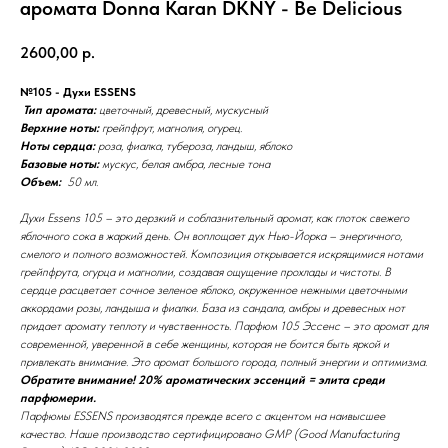
аромата Donna Karan DKNY - Be Delicious
2600,00
р.
№105 - Духи ESSENS
Тип аромата:
цветочный, древесный, мускусный
Верхние ноты:
грейпфрут, магнолия, огурец.
Ноты сердца:
роза, фиалка, тубероза, ландыш, яблоко
Базовые ноты:
мускус, белая амбра, лесные тона
Объем:
50 мл.
Духи Essens 105 – это дерзкий и соблазнительный аромат, как глоток свежего
яблочного сока в жаркий день. Он воплощает дух Нью-Йорка – энергичного,
смелого и полного возможностей. Композиция открывается искрящимися нотами
грейпфрута, огурца и магнолии, создавая ощущение прохлады и чистоты. В
сердце расцветает сочное зеленое яблоко, окруженное нежными цветочными
аккордами розы, ландыша и фиалки. База из сандала, амбры и древесных нот
придает аромату теплоту и чувственность. Парфюм 105 Эссенс – это аромат для
современной, уверенной в себе женщины, которая не боится быть яркой и
привлекать внимание. Это аромат большого города, полный энергии и оптимизма.
Обратите внимание! 20% ароматических эссенций = элита среди
парфюмерии.
Парфюмы ESSENS производятся прежде всего с акцентом на наивысшее
качество. Наше производство сертифицировано GMP (Good Manufacturing