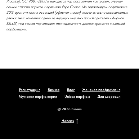
Practice), ISO 9001-2008 и находится под постоянным контролем, отвечая
самым строгим нормам и правилам Евро Союза. Мы гарантируем содержание
20% ароматических эссенций (эфирных масел), исключительно поставляемых
для частных компаний одним из ведущих мировых производителей - фирмой
SELUZ, тем самым подчеркивая принадлежность данных ароматов к элитной
парфюмерии.
Регистрация
Бизнес
Блог
Женская прафюмерия
Мужская парфюмерия
Unisex парфюм
Для здоровья
© 2026 Essens
Наверх