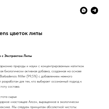
sens цветок липы
а с Экстрактом Липы
гармонию природы и науки с концентрированным напитком
ая биологически активная добавка, созданная на основе
Barbadensis Miller (99,5%) с добавлением нежного
т разработан для тех, кто выбирает осознанный подход к
тоту состава.
стота сырья
ндарное «настоящее Алоэ», выращенное в экологически
Мексике. Мы следуем принципам абсолютной чистоты: