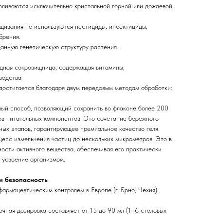
поливаются исключительно кристальной горной или дождевой
ащивания не используются пестициды, инсектициды,
брения.
анную генетическую структуру растения.
дная сокровищница, содержащая витамины,
водства
достигается благодаря двум передовым методам обработки:
нный способ, позволяющий сохранить во флаконе более 200
ов питательных компонентов. Это сочетание бережного
ных этапов, гарантирующее премиальное качество геля.
цесс измельчения частиц до нескольких микрометров. Это в
ности активного вещества, обеспечивая его практически
 усвоение организмом.
и безопасность
армацевтическим контролем в Европе (г. Брно, Чехия).
очная дозировка составляет от 15 до 90 мл (1–6 столовых