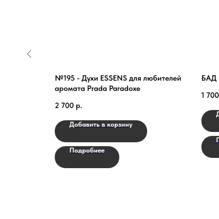
иноградный
№195 - Духи ESSENS для любителей
БАД 
аромата Prada Paradoxe
1 700
2 700
р.
Добавить в корзину
Подробнее