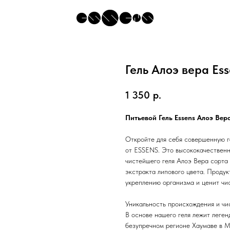
Гель Алоэ вера Es
1 350
р.
Питьевой Гель Essens Алоэ Вер
Откройте для себя совершенную 
от ESSENS. Это высококачественн
чистейшего геля Алоэ Вера сорта 
экстракта липового цвета. Продук
укреплению организма и ценит чис
Уникальность происхождения и чи
В основе нашего геля лежит леге
безупречном регионе Хаумаве в 