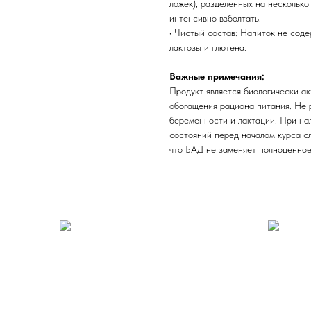
ложек), разделенных на нескольк
интенсивно взболтать.
• Чистый состав: Напиток не соде
лактозы и глютена.
Важные примечания:
Продукт является биологически ак
обогащения рациона питания. Не 
беременности и лактации. При на
состояний перед началом курса с
что БАД не заменяет полноценное