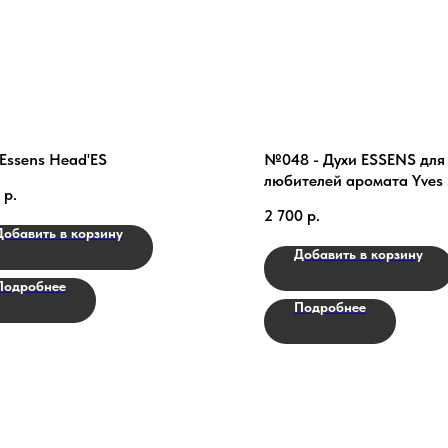
Essens Head'ES
№048 - Духи ESSENS для
любителей аромата Yves 
р.
Laurent - Myslf
2 700
р.
Добавить в корзину
Добавить в корзину
Подробнее
Подробнее