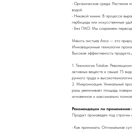
• Органическая среда: Растения 
водой.
• Никакой химии: В процессе выр
гербициды или искусственные удо
• Без ГМО: Мы сохраняем первозд
Мякоть листьев Алоэ — это приро
Инновационные технологии произ
Высокая эффективность продукта 
1. Технология Totaloe: Революцио
активных веществ и свыше 75 вид
ручного труда и высокотехнологич
2. Микронизация: Уникальный про
разы увеличивает площадь поверх
мгновенное и максимально полное
Рекомендации по применению 
Продукт произведен под строгим ф
• Как принимать: Оптимальная сут