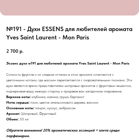
№191 - Духи ESSENS для любителей аромата
Yves Saint Laurent - Mon Paris
2 700
р.
Эссенс духи w191 для любителей аромата Yves Saint Laurent - Mon Paris
Сочность фруктов и их сладкие оттенки в этом аромате сочетаются с
цветочными нотами, где жасмин переплетается с очаровательными пионами. Эти
духи являются ярким представителем шипровых ароматов с фруктовым акцентом,
подчеркивая вашу нежную сторону и придавая вам загадочное очарование.
Верхние ноты:
клубника, малина, груша, бергамот
Ноты сердца:
пион, цветок апельсинового дерева, жасмин
Основные ноты:
пачули, мускус, амброксан
Аромат:
Шипровый, Фруктовый
Обьем:
50 мл
Обратите внимание! 20% ароматических эссенций = элита среди
парфюмерии.