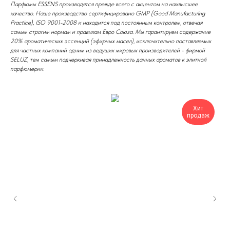
Парфюмы ESSENS производятся прежде всего с акцентом на наивысшее
качество. Наше производство сертифицировано GMP (Good Manufacturing
Practice), ISO 9001-2008 и находится под постоянным контролем, отвечая
самым строгим нормам и правилам Евро Союза. Мы гарантируем содержание
20% ароматических эссенций (эфирных масел), исключительно поставляемых
для частных компаний одним из ведущих мировых производителей - фирмой
SELUZ, тем самым подчеркивая принадлежность данных ароматов к элитной
парфюмерии.
Хит
продаж