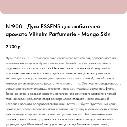
№908 - Духи ESSENS для любителей
аромата Vilhelm Parfumerie - Mango Skin
2 700
р.
Духи Essens 908 — это воплощение солнечного летнего дня, проведенного на
экзотических островах. Аромат-история о беззаботности, ярких эмоциях и
ощущении абсолютного счастья. Он захватывает своей живой энергией и
мгновенно переносит вас в мир, где царит вечное лето, а кожа притягивает
теплые лучи солнца. Композиция открывается взрывом сочной, спелой манго,
которая звучит невероятно реалистично и аппетитно. Эта главная звезда аромата
дополнена терпким аккордом ежевики и нежным, пудровым звучанием фиалки.
Такое сочетание создает эффект многогранного фруктового коктейля с легкой
ягодной кислинкой, делая старт одновременно сладким и освежающим. В
«сердце» аромата раскрывается пышный цветочный букет. Чувственный ирис и
нежное лотосовое дерево придают композиции глубину и утонченность, словно
мягкий ветерок, проносящийся над цветущими садами. Эти цветочные ноты
смягчают яркость манго, привнося в аромат гармонию и легкую меланхолию
уходящего дня. Финальный аккорд — это уютное, обволакивающее тепло,