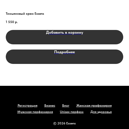
Тимьяновый крем Essens
№90
MO
1 550
р.
2 7
Добавить в корзину
Подробнее
Регистрация
Бизнес
Блог
Женская прафюмерия
Мужская парфюмерия
Unisex парфюм
Для здоровья
© 2026 Essens