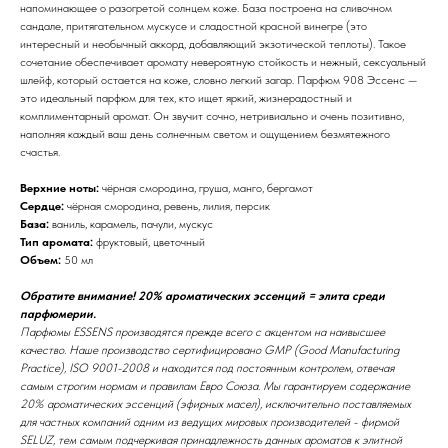
напоминающее о разогретой солнцем коже. База построена на сливочном
сандале, притягательном мускусе и сладостной красной винегре (это
интересный и необычный аккорд, добавляющий экзотической теплоты). Такое
сочетание обеспечивает аромату невероятную стойкость и нежный, сексуальный
шлейф, который остается на коже, словно легкий загар. Парфюм 908 Эссенс —
это идеальный парфюм для тех, кто ищет яркий, жизнерадостный и
комплиментарный аромат. Он звучит сочно, нетривиально и очень позитивно,
наполняя каждый ваш день солнечным светом и ощущением безмятежного
счастья.
Верхние ноты:
чёрная смородина, груша, манго, бергамот
Сердце:
чёрная смородина, ревень, лилия, персик
База:
ваниль, карамель, пачули, мускус
Тип аромата:
фруктовый, цветочный
Объем:
50 мл
Обратите внимание! 20% ароматических эссенций = элита среди
парфюмерии.
Парфюмы ESSENS производятся прежде всего с акцентом на наивысшее
качество. Наше производство сертифицировано GMP (Good Manufacturing
Practice), ISO 9001-2008 и находится под постоянным контролем, отвечая
самым строгим нормам и правилам Евро Союза. Мы гарантируем содержание
20% ароматических эссенций (эфирных масел), исключительно поставляемых
для частных компаний одним из ведущих мировых производителей - фирмой
SELUZ, тем самым подчеркивая принадлежность данных ароматов к элитной