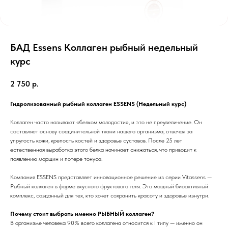
БАД Essens Коллаген рыбный недельный
курс
2 750
р.
Гидролизованный рыбный коллаген ESSENS (Недельный курс)
Коллаген часто называют «белком молодости», и это не преувеличение. Он
составляет основу соединительной ткани нашего организма, отвечая за
упругость кожи, крепость костей и здоровье суставов. После 25 лет
естественная выработка этого белка начинает снижаться, что приводит к
появлению морщин и потере тонуса.
Компания ESSENS представляет инновационное решение из серии Vitassens —
Рыбный коллаген в форме вкусного фруктового геля. Это мощный биоактивный
комплекс, созданный для тех, кто хочет сохранить красоту и здоровье изнутри.
Почему стоит выбрать именно РЫБНЫЙ коллаген?
В организме человека 90% всего коллагена относится к I типу — именно он