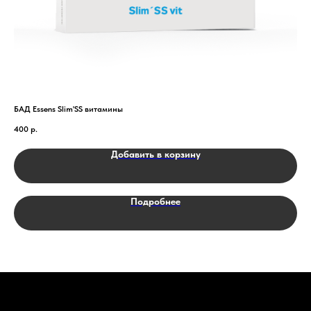
БАД Essens Slim'SS витамины
№20
400
р.
2 7
Добавить в корзину
Подробнее