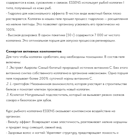
содержится в коже, сухожилиях и связках. ESSENS использует рыбий коллаген I
типа, полученный из кожи рыб.
• Гидролиз для максимального эффекта: В чистом виде животный белок плохо
растворяется. Коллаген в нашем геле прошел процесс гидролиза — расщепления
на мелкие пептиды. Это позволяет организму усваивать его практически на
100%.
• Высокая дозировка: В одном пакетике (50 г) содержится 7 000 мг чистого
коллагена. Это оптимальная порция для запуска процессов регенерации.
Синергия активных компонентов
Для того чтобы коллаген «работал», ему необходимы помощники. В состав геля
включены:
1. Экстракт Ацеролы:
Самый богатый природный источник витамина С. Без этого
витамина синтез собственного коллагена в организме невозможен. Одна порция
геля покрывает более 200% суточной нормы витамина С.
2. L-триптофан:
Незаменимая аминокислота, которая участвует в строительстве
белков и помогает клеткам производить новый коллаген.
3. Ксилитол:
Натуральный подсластитель, который не вызывает резких скачков
сахара и безопасен для зубов.
Курс рыбного коллагена ESSENS оказывает комплексное воздействие на
организм:
• Beauty-эффект: Возвращает коже эластичность, разглаживает мелкие морщины
и придает лицу сияющий, свежий вид.
• Здоровье волос и ногтей: Укрепляет структуру, предотвращает ломкость и