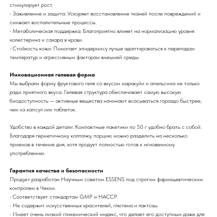
стимулирует рост.
• Заживление и защита: Ускоряет восстановление тканей после повреждений и
снижает воспалительные процессы.
• Метаболическая поддержка: Благоприятно влияет на нормализацию уровня
холестерина и сахара в крови.
• Стойкость кожи: Помогает эпидермису лучше адаптироваться к перепадам
температур и агрессивным факторам внешней среды.
Инновационная гелевая форма
Мы выбрали форму фруктового геля со вкусом маракуйи и апельсина не только
ради приятного вкуса. Гелевая структура обеспечивает самую высокую
биодоступность — активные вещества начинают всасываться гораздо быстрее,
чем из капсул или таблеток.
Удобство в каждой детали: Компактные пакетики по 50 г удобно брать с собой.
Благодаря герметичному колпачку, порцию можно разделить на несколько
приемов в течение дня, хотя продукт полностью готов к мгновенному
употреблению.
Гарантия качества и безопасности
Продукт разработан Научным советом ESSENS под строгим фармацевтическим
контролем в Чехии.
• Соответствует стандартам GMP и HACCP.
• Не содержит искусственных красителей, глютена и лактозы.
• Имеет очень низкий гликемический индекс, что делает его доступным даже для